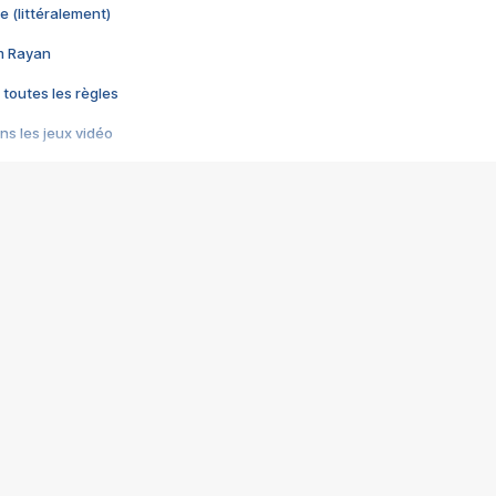
e (littéralement)
im Rayan
 toutes les règles
s les jeux vidéo
us choquant de Rockstar ? - Le scandale BULLY
e plus moche de Steam
du RÊVE tourne au CAUCHEMAR
pendant 8 heures
it… à tort
umiliés par un jeu vidéo
ire - Final Fantasy 8
ti un empire - Age of Empires
story DOFUS