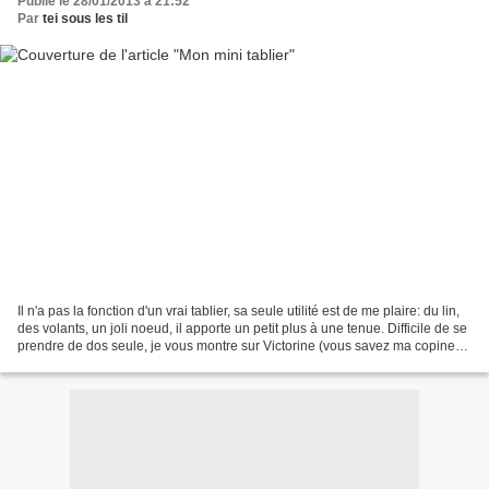
Publié le 28/01/2013 à 21:52
Par
tei sous les til
Il n'a pas la fonction d'un vrai tablier, sa seule utilité est de me plaire: du lin,
des volants, un joli noeud, il apporte un petit plus à une tenue. Difficile de se
prendre de dos seule, je vous montre sur Victorine (vous savez ma copine
d'atelier)...