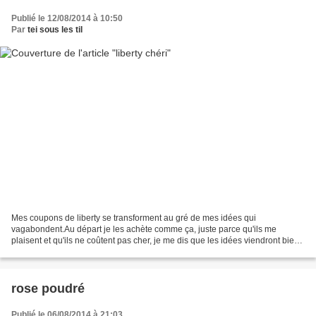
Publié le 12/08/2014 à 10:50
Par
tei sous les til
Mes coupons de liberty se transforment au gré de mes idées qui
vagabondent.Au départ je les achète comme ça, juste parce qu'ils me
plaisent et qu'ils ne coûtent pas cher, je me dis que les idées viendront bien
mais avec 50cm de tissu on ne peut pas faire...
rose poudré
Publié le 06/08/2014 à 21:03