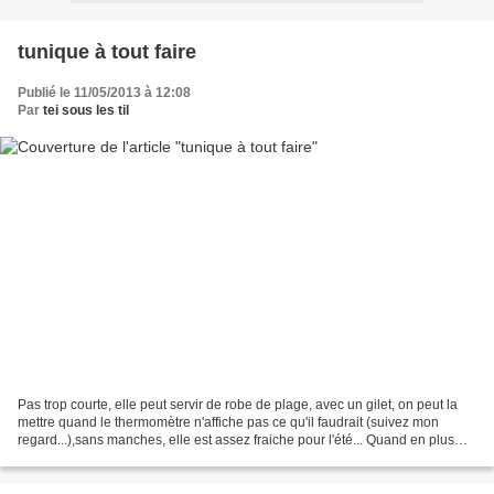
tunique à tout faire
Publié le 11/05/2013 à 12:08
Par
tei sous les til
Pas trop courte, elle peut servir de robe de plage, avec un gilet, on peut la
mettre quand le thermomètre n'affiche pas ce qu'il faudrait (suivez mon
regard...),sans manches, elle est assez fraiche pour l'été... Quand en plus
elle a la bonne idée de réunir...