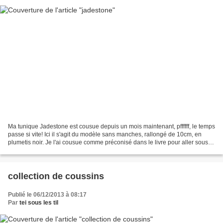
Ma tunique Jadestone est cousue depuis un mois maintenant, pffffff, le temps
passe si vite! Ici il s'agit du modèle sans manches, rallongé de 10cm, en
plumetis noir. Je l'ai cousue comme préconisé dans le livre pour aller sous
une autre Jadestone, à manches...
collection de coussins
Publié le 06/12/2013 à 08:17
Par
tei sous les til