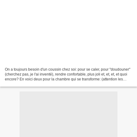
On a toujours besoin d'un coussin chez soi: pour se caler, pour "doudouner"
(cherchez pas, je l'ai inventé), rendre confortable, plus joli et, et, et, et quoi
encore? En voici deux pour la chambre qui se transforme: (attention les
yeux, les murs c'est...