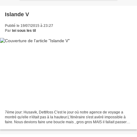
Islande V
Publié le 19/07/2015 à 23:27
Par
tei sous les til
7ème jour: Husavik, Dettifoss C'est le jour où notre agence de voyage a
montré qu'elle n'était pas à la hauteur.L'itinéraire s'est avéré impossible à
faire. Nous devions faire une boucle mais , gros gros MAIS il fallait passer
par une piste de 25km alors,...