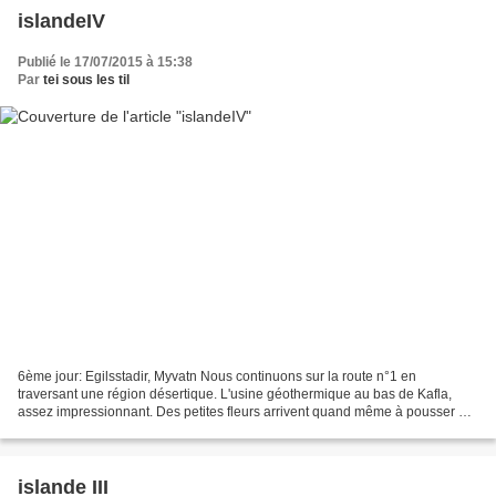
islandeIV
Publié le 17/07/2015 à 15:38
Par
tei sous les til
6ème jour: Egilsstadir, Myvatn Nous continuons sur la route n°1 en
traversant une région désertique. L'usine géothermique au bas de Kafla,
assez impressionnant. Des petites fleurs arrivent quand même à pousser par
ici! Leirhnjukur:nous sommes quelques...
islande III