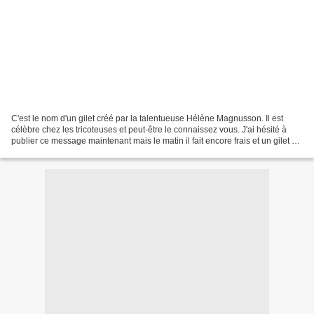
C'est le nom d'un gilet créé par la talentueuse Hélène Magnusson. Il est
célèbre chez les tricoteuses et peut-être le connaissez vous. J'ai hésité à
publier ce message maintenant mais le matin il fait encore frais et un gilet est
le bienvenu. Il se tricote...