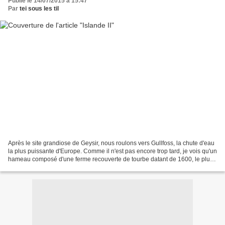
Publié le 14/07/2015 à 15:47
Par
tei sous les til
Après le site grandiose de Geysir, nous roulons vers Gullfoss, la chute d'eau
la plus puissante d'Europe. Comme il n'est pas encore trop tard, je vois qu'un
hameau composé d'une ferme recouverte de tourbe datant de 1600, le plus
ancien du pays, Keldur,...