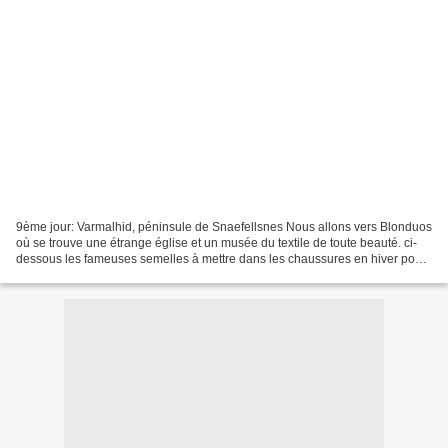
9ème jour: Varmalhid, péninsule de Snaefellsnes Nous allons vers Blonduos
où se trouve une étrange église et un musée du textile de toute beauté. ci-
dessous les fameuses semelles à mettre dans les chaussures en hiver pour
tenir chaud,elles sont en jacquart...