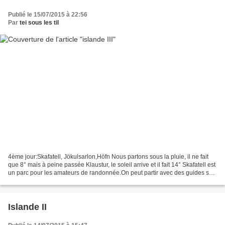
Publié le 15/07/2015 à 22:56
Par
tei sous les til
4ème jour:Skafatell, Jökulsarlon,Höfn Nous partons sous la pluie, il ne fait
que 8° mais à peine passée Klaustur, le soleil arrive et il fait 14° Skafatell est
un parc pour les amateurs de randonnée.On peut partir avec des guides sur
les glaciers.On ne...
Islande II