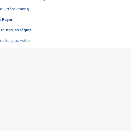
e (littéralement)
im Rayan
 toutes les règles
s les jeux vidéo
us choquant de Rockstar ? - Le scandale BULLY
e plus moche de Steam
du RÊVE tourne au CAUCHEMAR
pendant 8 heures
it… à tort
umiliés par un jeu vidéo
ire - Final Fantasy 8
ti un empire - Age of Empires