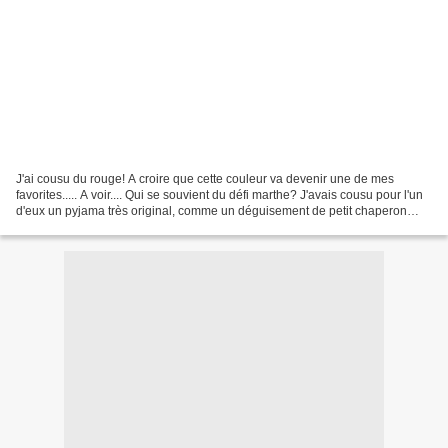
J'ai cousu du rouge! A croire que cette couleur va devenir une de mes
favorites..... A voir.... Qui se souvient du défi marthe? J'avais cousu pour l'un
d'eux un pyjama très original, comme un déguisement de petit chaperon
rouge. Le pantalon surtout était...