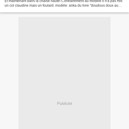
Et maintenant dans la chaise haute! Contrairement au modèle il n'a pas mis
un col claudine mais un foulard. modèle: anka du livre "doudous doux au
crochet et en liberty" de...
Publicité