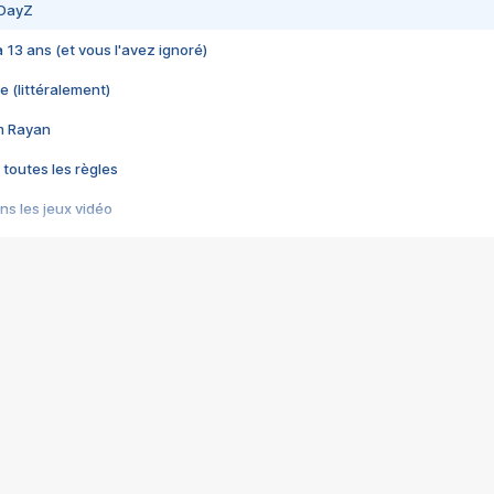
 DayZ
 a 13 ans (et vous l'avez ignoré)
e (littéralement)
im Rayan
 toutes les règles
s les jeux vidéo
us choquant de Rockstar ? - Le scandale BULLY
e plus moche de Steam
du RÊVE tourne au CAUCHEMAR
pendant 8 heures
it… à tort
umiliés par un jeu vidéo
ire - Final Fantasy 8