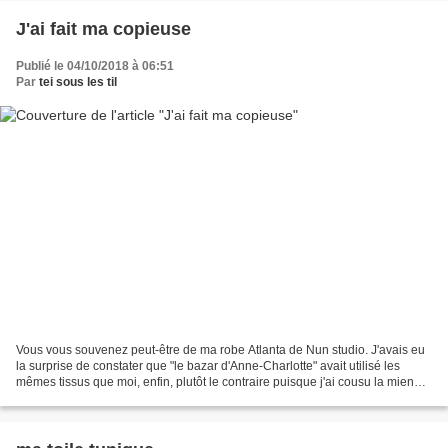
J'ai fait ma copieuse
Publié le 04/10/2018 à 06:51
Par
tei sous les til
Vous vous souvenez peut-être de ma robe Atlanta de Nun studio. J'avais eu
la surprise de constater que "le bazar d'Anne-Charlotte" avait utilisé les
mêmes tissus que moi, enfin, plutôt le contraire puisque j'ai cousu la mienne
après elle (mais pensée...