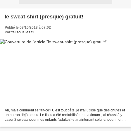
le sweat-shirt (presque) gratuit!
Publié le 08/10/2018 à 07:02
Par
tei sous les til
Ah, mais comment se fait-ce? C'est tout bête, je n'ai utilisé que des chutes et
un patron déjà cousu. Le tissu a été rentabilisé un maximum: j'ai réussi à y
caser 2 sweats pour mes enfants (adultes) et maintenant celui-ci pour moi, je
ne me souviens plus...