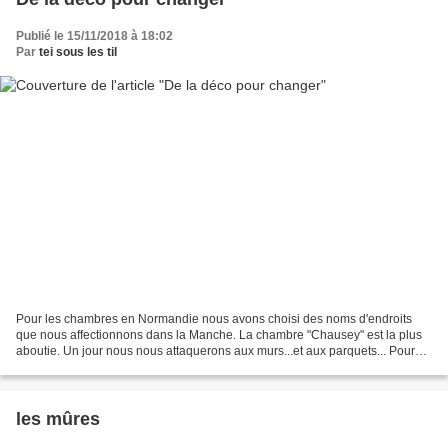
Publié le 15/11/2018 à 18:02
Par
tei sous les til
Pour les chambres en Normandie nous avons choisi des noms d'endroits
que nous affectionnons dans la Manche. La chambre "Chausey" est la plus
aboutie. Un jour nous nous attaquerons aux murs...et aux parquets... Pour
l'instant j'ai paré au plus pressé pour...
les mûres