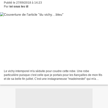
Publié le 27/09/2018 à 14:23
Par
tei sous les til
Le vichy intemporel m'a séduite pour coudre cette robe. Une robe
particulière puisque c'est celle que je portais pour les fiançailles de mon fils
et de sa belle fin juillet. C'est une instagrameuse "madeinestel" qui m'a
inspirée . J'ai tenté de reproduire...