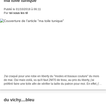
ma toile tunique
Publié le 01/10/2018 à 06:11
Par
tei sous les til
J'ai craqué pour une robe en liberty du "modes et travaux couture" du mois
de mai. Oui mais voilà, vu qu'il faut 2M70 de tissu, au prix du liberty, j'ai
préféré faire une toile afin de vérifier la taille du patron pour moi. En effet, j'en
ai déjà parlé...
du vichy....bleu