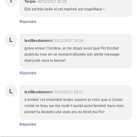
T
Terpsi-
06/11/2017 15:29
Elle est très belle et cet imprimé est magnifique !
Répondre
L
lesfillesdumercr
01/11/2017 15:19
grave erreur Christine, je me disais aussi que Flo tricotait
plutot du rose en ce moment désolée son alerte message
était juste sous la tienne!
Répondre
L
lesfillesdumercr
01/11/2017 15:17
à tomber cet ensemble toutes saisons je crois que si j'avais
croisé ce tissu sur ma route il aurait aussi terminé dans mon
panier! tu deviens une vraie pro du tricot ma Flo!
Répondre