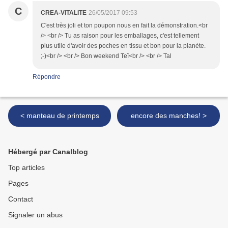
C
CREA-VITALITE
26/05/2017 09:53
C'est très joli et ton poupon nous en fait la démonstration.<br
/> <br /> Tu as raison pour les emballages, c'est tellement
plus utile d'avoir des poches en tissu et bon pour la planète.
;-)<br /> <br /> Bon weekend Teï<br /> <br /> Tal
Répondre
< manteau de printemps
encore des manches! >
Hébergé par Canalblog
Top articles
Pages
Contact
Signaler un abus