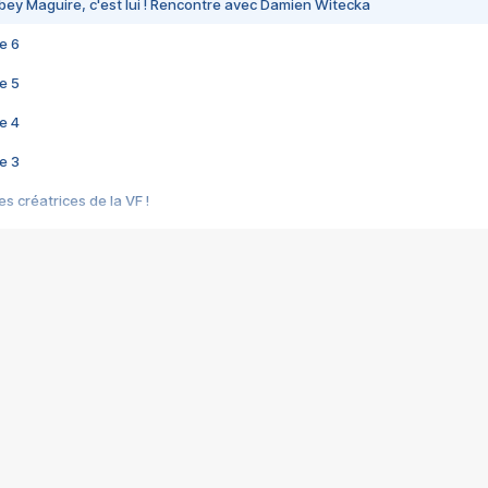
bey Maguire, c'est lui ! Rencontre avec Damien Witecka
e 6
e 5
e 4
e 3
s créatrices de la VF !
e 2
e 1
e Mektoub My Love arrive enfin ! Rencontre avec Shaïn Boumedine et Sal
i : après Toni en famille
elle réalise le bouleversant Dites lui que je l'aime
ais ! Rencontre autour de Vie privée de Rebecca Zlotowski
 de Marguerite, Grave... Rencontre avec Ella Rumpf