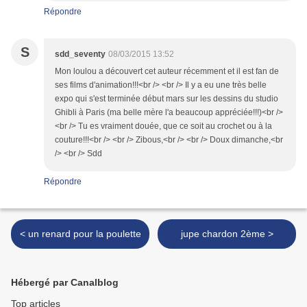
Répondre
S
sdd_seventy
08/03/2015 13:52
Mon loulou a découvert cet auteur récemment et il est fan de
ses films d'animation!!!<br /> <br /> Il y a eu une très belle
expo qui s'est terminée début mars sur les dessins du studio
Ghibli à Paris (ma belle mère l'a beaucoup appréciée!!!)<br />
<br /> Tu es vraiment douée, que ce soit au crochet ou à la
couture!!!<br /> <br /> Zibous,<br /> <br /> Doux dimanche,<br
/> <br /> Sdd
Répondre
< un renard pour la poulette
jupe chardon 2ème >
Hébergé par Canalblog
Top articles