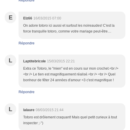
Répondre
E
Elz66
16/03/2015 07:00
On adore totoro ici aussi et surtout les noireaudes! C'est la
force tranquille totoro, comme votre mariage peut-être....
Répondre
L
Laptitebricole
15/03/2015 22:21
Extra ce Totoro, le "mien" est en cours sur mon crochet.<br />
<br /> Le tien est magnifiquement réalisé.<br /> <br /> Quel
bonheur de fêter 24 années d'amour <3 c'est magnifique !
Répondre
L
lalaure
08/03/2015 21:44
Totoro est drôlement craquant! Mais quel petit curieux à tout
inspecter ;-°)