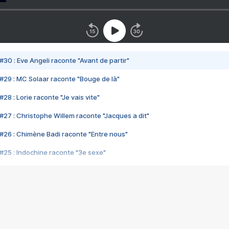
#30 : Eve Angeli raconte "Avant de partir"
#29 : MC Solaar raconte "Bouge de là"
28 : Lorie raconte "Je vais vite"
#27 : Christophe Willem raconte "Jacques a dit"
#26 : Chimène Badi raconte "Entre nous"
#25 : Indochine raconte "3e sexe"
#24 : Zaho raconte "C'est chelou"
#23 : Patrick Bruel raconte "Au café des délices"
#22 : Kyo raconte "Le chemin"
#21 : Nolwenn Leroy raconte "Cassé"